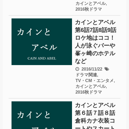
カインとアベル
,
2016秋ドラマ
カインとアベル
第6話7話8話9話
ロケ地はココ！
人が泳ぐバーや
峯ヶ崎のホテル
など
2016/11/22
ドラマ関連
,
TV・CM・エンタメ
,
カインとアベル
,
2016秋ドラマ
カインとアベル
第６話７話８話
倉科カナ衣装コ
ートやスカート