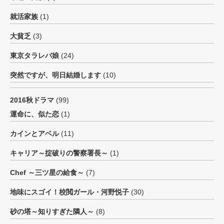
就活家族
(1)
大貧乏
(3)
東京タラレバ娘
(24)
突然ですが、明日結婚します
(10)
2016秋ドラマ
(99)
運命に、似た恋
(1)
カインとアベル
(11)
キャリア～掟破りの警察署長～
(1)
Chef ～三ツ星の給食～
(7)
地味にスゴイ！校閲ガール・河野悦子
(30)
砂の塔～知りすぎた隣人～
(8)