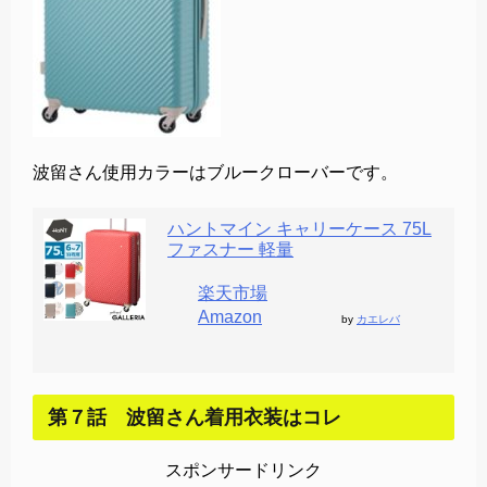
波留さん使用カラーはブルークローバーです。
ハントマイン キャリーケース 75L
ファスナー 軽量
楽天市場
Amazon
by
カエレバ
第７話 波留さん着用衣装はコレ
スポンサードリンク