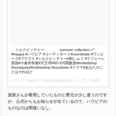
. . ミルクピッチャー.. . . . . . . summer collection ⑅* .
#haupia #ハウピア #コーディネート#coordinate #ワンピ
ース#ブラウス #ミルクピッチャー#刺しゅう #ラフォーレ
原宿#小倉井筒屋#天王寺MIO #川西阪急#limitedshop
#sunsquare#onlineshop #zozotown #ドラマ#あなたのこ
とはそれほど
ハウピア haupiaさん(@haupiajapan)がシェアした投稿 –
2017 
波留さんが着用していたものと襟元が少し違うのです
が、公式からもお知らせが出ているので、ハウピアの
ものなのは間違いなし。