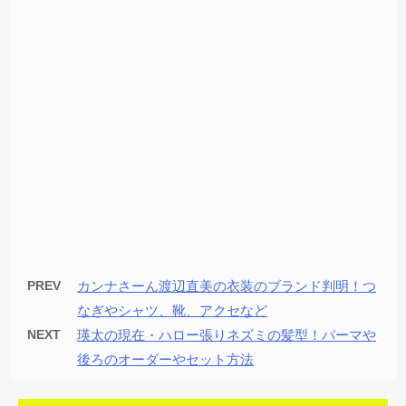
PREV
カンナさーん渡辺直美の衣装のブランド判明！つ
なぎやシャツ、靴、アクセなど
NEXT
瑛太の現在・ハロー張りネズミの髪型！パーマや
後ろのオーダーやセット方法