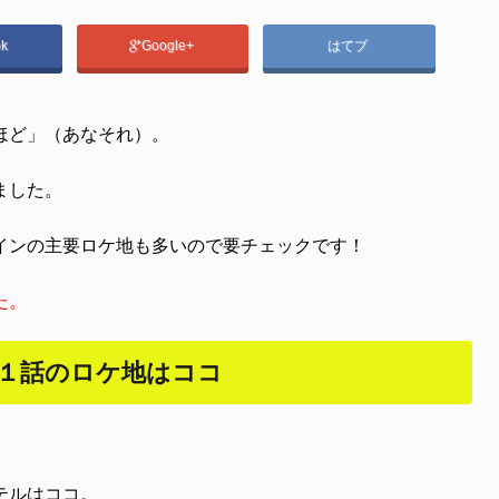
ok
Google+
はてブ
ほど」（あなそれ）。
ました。
インの主要ロケ地も多いので要チェックです！
た。
１話のロケ地はココ
テルはココ。