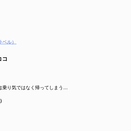
ラベル）
ココ
は乗り気ではなく帰ってしまう…
山）