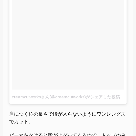
creamcutworksさん(@creamcutworks)がシェアした投稿
–
2017
肩につく位の長さで段が入らないようにワンレングス
でカット。
パーマをかけると段が上がってくるので、トップのみ