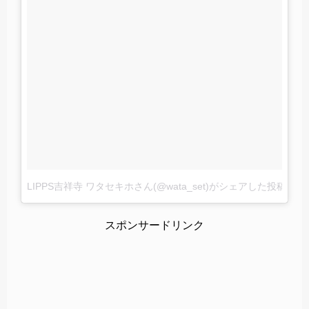
LIPPS吉祥寺 ワタセキホさん(@wata_set)がシェアした投稿
–
20
スポンサードリンク