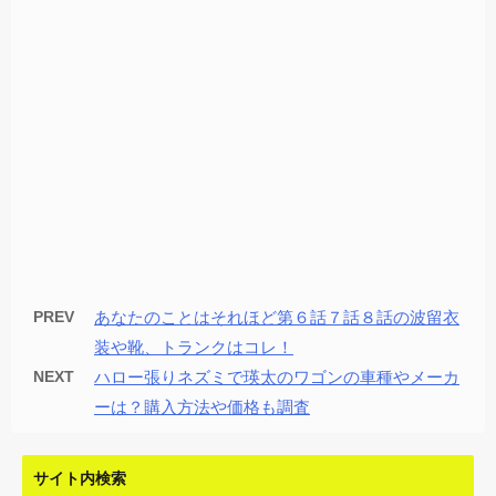
PREV
あなたのことはそれほど第６話７話８話の波留衣
装や靴、トランクはコレ！
NEXT
ハロー張りネズミで瑛太のワゴンの車種やメーカ
ーは？購入方法や価格も調査
サイト内検索