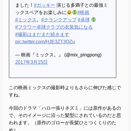
ました！
#ガッキー
演じる多満子との最強ミ
ックスペアをお楽しみに
#映画
#ミックス
。
#クランクアップ
#卓球
#フラワー卓球クラブの衣装気になる
#撮影はまだまだ続きます
pic.twitter.com/HJE3ZT3QZu
— 映画『ミックス。』 (@mix_pingpong)
2017年3月15日
この映画ミックスの撮影時よりもさらに伸びた感じで
すね。
今回のドラマ「ハロー張りネズミ」には原作があるの
で、そのイメージに沿った髪型にされているのだと思
われます。（原作のゴローが長髪ひとつくくりのた
め）