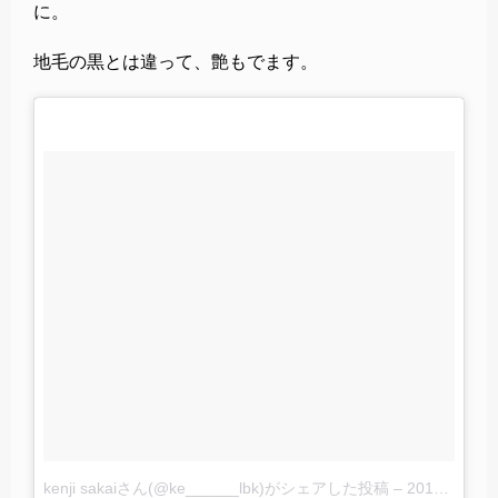
に。
地毛の黒とは違って、艶もでます。
kenji sakaiさん(@ke______lbk)がシェアした投稿
–
2017 5月 22 5:16午前 PDT