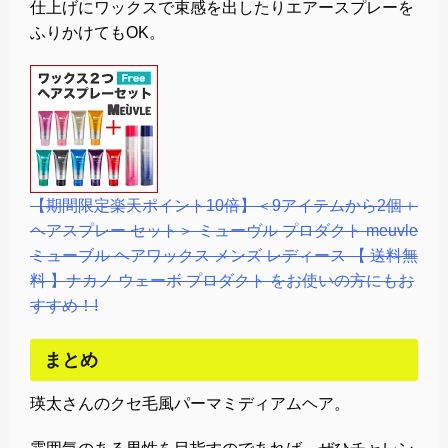
仕上げにワックスで束感を出したりエアースプレーを
ふりかけてもOK。
【期間限定楽天ポイント10倍】＜9アイテムから2個＋
ヘアスプレー セット＞ ミューヴル プロダクト meuvle
ミューブル ヘアワックス メンズ レディース 【 送料無
料 】ナカノ ウェーボ プロダクト をお使いの方にもお
すすめ！!
まとめ
瑛太さんのクセ毛風パーマミディアムヘア。