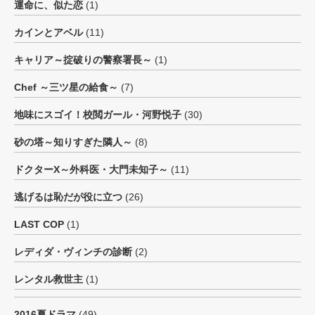
運命に、似た恋
(1)
カインとアベル
(11)
キャリア～掟破りの警察署長～
(1)
Chef ～三ツ星の給食～
(7)
地味にスゴイ！校閲ガール・河野悦子
(30)
砂の塔～知りすぎた隣人～
(8)
ドクターX～外科医・大門未知子～
(11)
逃げるは恥だが役に立つ
(26)
LAST COP
(1)
レディダ・ヴィンチの診断
(2)
レンタル救世主
(1)
2016夏ドラマ
(49)