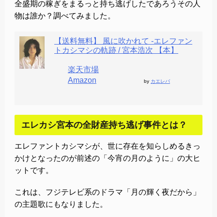
全盛期の稼ぎをまるっと持ち逃げしたであろうその人
物は誰か？調べてみました。
【送料無料】 風に吹かれて -エレファン
トカシマシの軌跡 / 宮本浩次 【本】
楽天市場
Amazon
by
カエレバ
エレカシ宮本の全財産持ち逃げ事件とは？
エレファントカシマシが、世に存在を知らしめるきっ
かけとなったのが前述の「今宵の月のように」の大ヒ
ットです。
これは、フジテレビ系のドラマ「月の輝く夜だから」
の主題歌にもなりました。