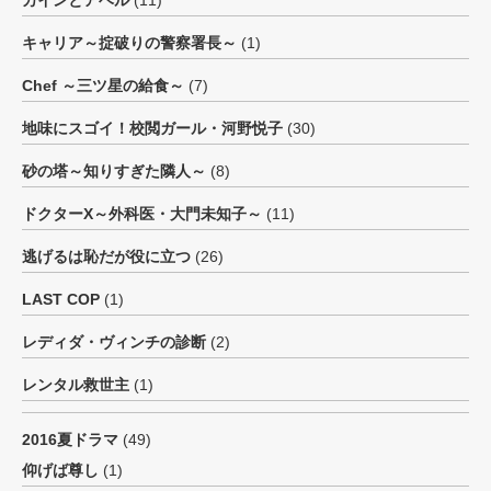
カインとアベル
(11)
キャリア～掟破りの警察署長～
(1)
Chef ～三ツ星の給食～
(7)
地味にスゴイ！校閲ガール・河野悦子
(30)
砂の塔～知りすぎた隣人～
(8)
ドクターX～外科医・大門未知子～
(11)
逃げるは恥だが役に立つ
(26)
LAST COP
(1)
レディダ・ヴィンチの診断
(2)
レンタル救世主
(1)
2016夏ドラマ
(49)
仰げば尊し
(1)