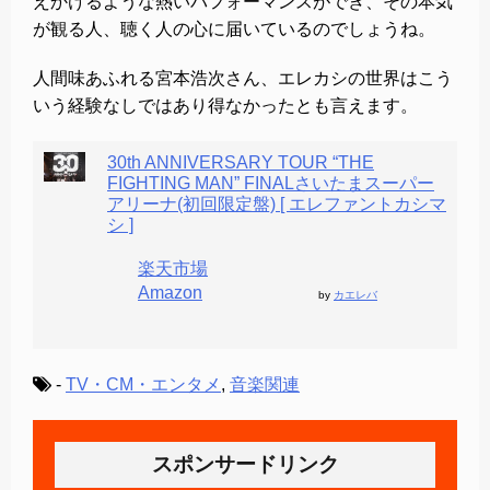
えかけるような熱いパフォーマンスができ、その本気
が観る人、聴く人の心に届いているのでしょうね。
人間味あふれる宮本浩次さん、エレカシの世界はこう
いう経験なしではあり得なかったとも言えます。
30th ANNIVERSARY TOUR “THE
FIGHTING MAN” FINALさいたまスーパー
アリーナ(初回限定盤) [ エレファントカシマ
シ ]
楽天市場
Amazon
by
カエレバ
-
TV・CM・エンタメ
,
音楽関連
スポンサードリンク