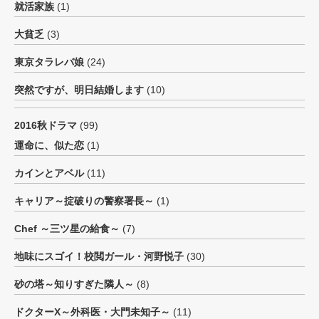
就活家族
(1)
大貧乏
(3)
東京タラレバ娘
(24)
突然ですが、明日結婚します
(10)
2016秋ドラマ
(99)
運命に、似た恋
(1)
カインとアベル
(11)
キャリア～掟破りの警察署長～
(1)
Chef ～三ツ星の給食～
(7)
地味にスゴイ！校閲ガール・河野悦子
(30)
砂の塔～知りすぎた隣人～
(8)
ドクターX～外科医・大門未知子～
(11)