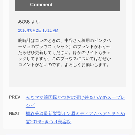
Comment
あびあ
より:
2016年6月2日 10:11 PM
腕時計はコレのときの、中谷さん着用のピンクベ
ージュのブラウス（シャツ）のブランドがわかっ
たらぜひ更新してください。ほかのサイトもチェ
ックしてますが、このブラウスについてはなぜか
コメントがないのです。よろしくお願いします。
PREV
みきママ韓国風かつおの漬け丼＆わかめスープレ
シピ
NEXT
桐谷美玲最新髪型オン眉ミディアムヘアとまとめ
髪2016行きつけ美容院