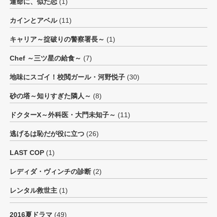
運命に、似た恋
(1)
カインとアベル
(11)
キャリア～掟破りの警察署長～
(1)
Chef ～三ツ星の給食～
(7)
地味にスゴイ！校閲ガール・河野悦子
(30)
砂の塔～知りすぎた隣人～
(8)
ドクターX～外科医・大門未知子～
(11)
逃げるは恥だが役に立つ
(26)
LAST COP
(1)
レディダ・ヴィンチの診断
(2)
レンタル救世主
(1)
2016夏ドラマ
(49)