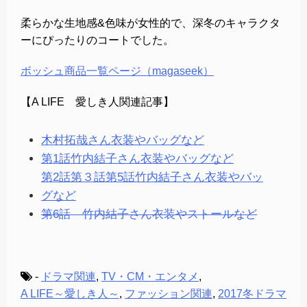
柔らかな生地感&色味が女性的で、深冬のキャラクタ
ーにぴったりのコートでした。
ボッシュ商品一覧ページ（magaseek）
【A LIFE 愛しき人関連記事】
木村拓哉さん衣装やバッグなど
第1話竹内結子さん衣装やバッグなど
第2話第３話第5話竹内結子さん衣装やバッ
グなど
第6話 竹内結子さん衣装やストールなど
-
ドラマ関連
,
TV・CM・エンタメ
,
A LIFE～愛しき人～
,
ファッション関連
,
2017冬ドラマ