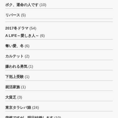
ボク、運命の人です
(10)
リバース
(5)
2017冬ドラマ
(54)
A LIFE～愛しき人～
(6)
奪い愛、冬
(6)
カルテット
(2)
嫌われる勇気
(1)
下剋上受験
(1)
就活家族
(1)
大貧乏
(3)
東京タラレバ娘
(24)
突然ですが、明日結婚します
(10)