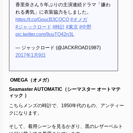
香里奈さん５年ぶりの主演連続ドラマ「嫌わ
れる勇気」に衣装協力をしました。
https://t.co/GoucB3CQCO
#オメガ
#ジャックロード
#時計
#東京
#中野
pic.twitter.com/9uuTQ42n3L
— ジャックロード (@JACKROAD1987)
2017年1月9日
OMEGA（オメガ）
Seamaster AUTOMATIC（シーマスター オートマテ
ィック ）
こちらメンズの時計で、1950年代のもの、アンティー
クになります。
そして、着用シーンを見るかぎり、黒のレザーベルト