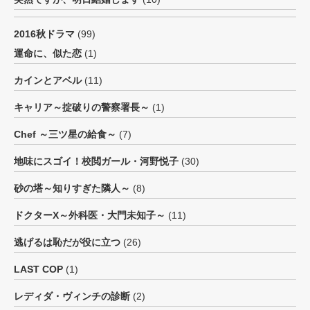
2016秋ドラマ
(99)
運命に、似た恋
(1)
カインとアベル
(11)
キャリア～掟破りの警察署長～
(1)
Chef ～三ツ星の給食～
(7)
地味にスゴイ！校閲ガール・河野悦子
(30)
砂の塔～知りすぎた隣人～
(8)
ドクターX～外科医・大門未知子～
(11)
逃げるは恥だが役に立つ
(26)
LAST COP
(1)
レディダ・ヴィンチの診断
(2)