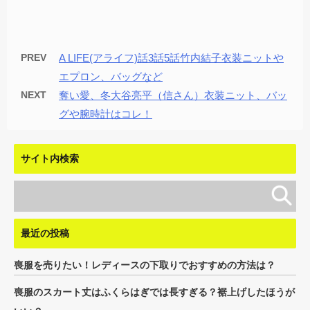
PREV
A LIFE(アライフ)話3話5話竹内結子衣装ニットや
エプロン、バッグなど
NEXT
奪い愛、冬大谷亮平（信さん）衣装ニット、バッ
グや腕時計はコレ！
サイト内検索
最近の投稿
喪服を売りたい！レディースの下取りでおすすめの方法は？
喪服のスカート丈はふくらはぎでは長すぎる？裾上げしたほうが