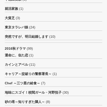
就活家族
(1)
大貧乏
(3)
東京タラレバ娘
(24)
突然ですが、明日結婚します
(10)
2016秋ドラマ
(99)
運命に、似た恋
(1)
カインとアベル
(11)
キャリア～掟破りの警察署長～
(1)
Chef ～三ツ星の給食～
(7)
地味にスゴイ！校閲ガール・河野悦子
(30)
砂の塔～知りすぎた隣人～
(8)