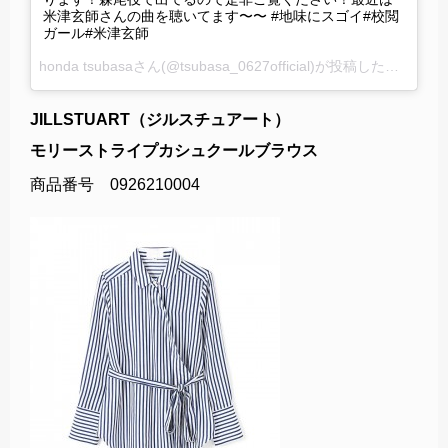
米津玄師さんの曲を聴いてます〜〜 #地味にスゴイ#校閲
ガール#米津玄師
honda tsubasaさん(@tsubasa_0627official)が投稿した写真 –
20
JILLSTUART（ジルスチュアート）
モリーストライプカシュクールブラウス
商品番号 0926210004