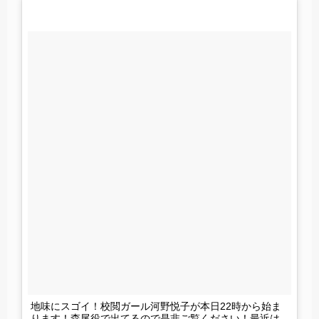
地味にスゴイ！校閲ガール河野悦子が本日22時から始ま
ります！森尾役で出てるので是非ご覧ください！最近は