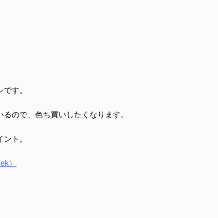
シです。
いるので、色ち買いしたくなります。
イント。
ek）