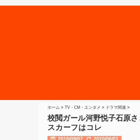
ホーム
>
TV・CM・エンタメ
>
ドラマ関連
>
校閲ガール河野悦子石原さ
スカーフはコレ
2016/09/07
2020/06/01