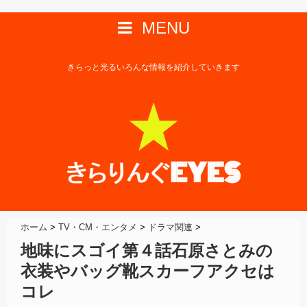
MENU
きらっと光るいろんな情報を紹介していきます
ホーム
>
TV・CM・エンタメ
>
ドラマ関連
>
地味にスゴイ第４話石原さとみの
衣装やバッグ靴スカーフアクセは
コレ