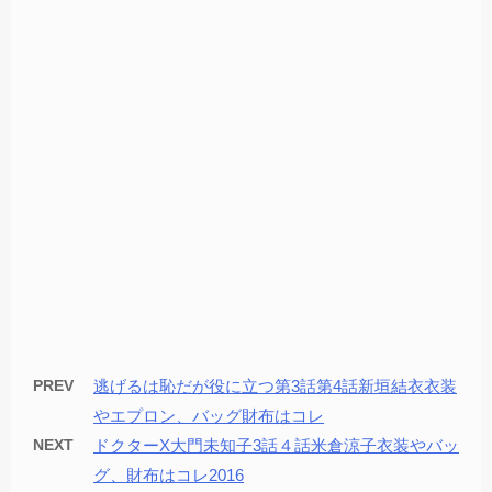
PREV
逃げるは恥だが役に立つ第3話第4話新垣結衣衣装
やエプロン、バッグ財布はコレ
NEXT
ドクターX大門未知子3話４話米倉涼子衣装やバッ
グ、財布はコレ2016