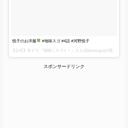
悦子のお洋服
#地味スゴ #4話 #河野悦子
【公式】水ドラ『地味にスゴイ！』さん(@jimisugo)が投稿した写真 –
スポンサードリンク