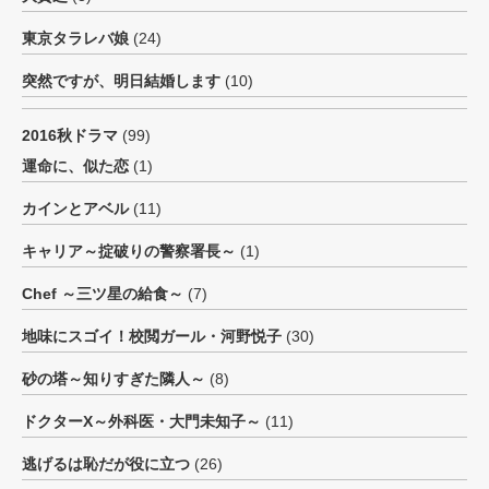
東京タラレバ娘
(24)
突然ですが、明日結婚します
(10)
2016秋ドラマ
(99)
運命に、似た恋
(1)
カインとアベル
(11)
キャリア～掟破りの警察署長～
(1)
Chef ～三ツ星の給食～
(7)
地味にスゴイ！校閲ガール・河野悦子
(30)
砂の塔～知りすぎた隣人～
(8)
ドクターX～外科医・大門未知子～
(11)
逃げるは恥だが役に立つ
(26)