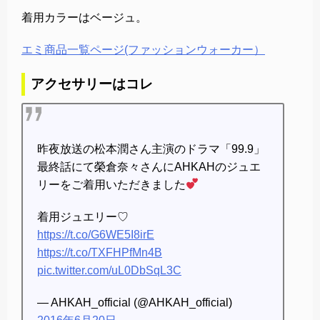
着用カラーはベージュ。
エミ商品一覧ページ(ファッションウォーカー）
アクセサリーはコレ
昨夜放送の松本潤さん主演のドラマ「99.9」
最終話にて榮倉奈々さんにAHKAHのジュエ
リーをご着用いただきました
着用ジュエリー♡
https://t.co/G6WE5I8irE
https://t.co/TXFHPfMn4B
pic.twitter.com/uL0DbSqL3C
— AHKAH_official (@AHKAH_official)