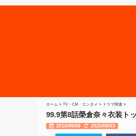
ホーム
>
TV・CM・エンタメ
>
ドラマ関連
>
99.9第8話榮倉奈々衣装
2016/06/06
2020/06/03