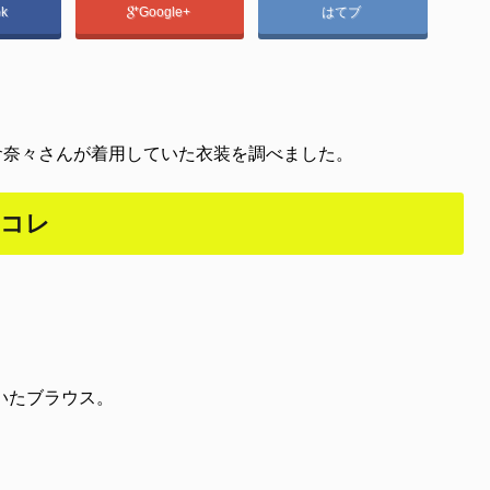
ok
Google+
はてブ
。
倉奈々さんが着用していた衣装を調べました。
はコレ
いたブラウス。