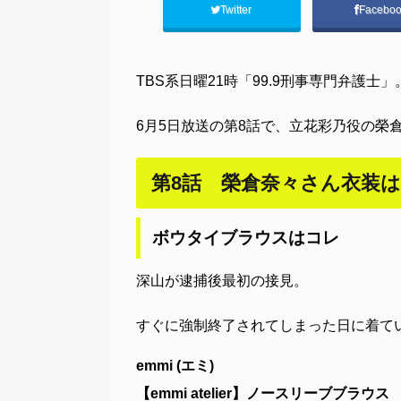
Twitter
Facebo
TBS系日曜21時「99.9刑事専門弁護士」
6月5日放送の第8話で、立花彩乃役の榮
第8話 榮倉奈々さん衣装
ボウタイブラウスはコレ
深山が逮捕後最初の接見。
すぐに強制終了されてしまった日に着て
emmi (エミ)
【emmi atelier】ノースリーブブラウス