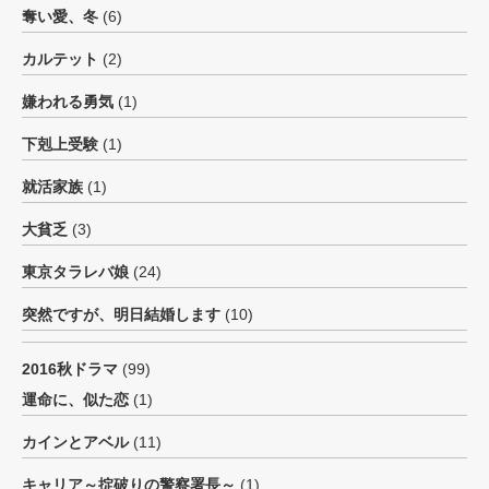
奪い愛、冬
(6)
カルテット
(2)
嫌われる勇気
(1)
下剋上受験
(1)
就活家族
(1)
大貧乏
(3)
東京タラレバ娘
(24)
突然ですが、明日結婚します
(10)
2016秋ドラマ
(99)
運命に、似た恋
(1)
カインとアベル
(11)
キャリア～掟破りの警察署長～
(1)