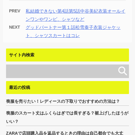
PREV
私結婚できない第4話第5話中谷美紀衣装オールイ
ンワンやワンピ、シャツなど
NEXT
グッドパートナー第１話松雪泰子衣装ジャケッ
ト、シャツスカートはコレ
サイト内検索
最近の投稿
喪服を売りたい！レディースの下取りでおすすめの方法は？
喪服のスカート丈はふくらはぎでは長すぎる？裾上げしたほうが
いい？
ZARAで店頭購入品を返品するときの理由は自己都合でも大丈