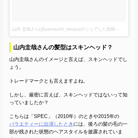
山内 圭哉さん(@yamauchi_takaya)がシェアした投稿
–
2016 6月
山内圭哉さんの髪型はスキンヘッド？
山内圭哉さんのイメージと言えば、スキンヘッドでし
ょう。
トレードマークとも言えますよね。
しかし、厳密に言えば、スキンヘッドではないって知
っていましたか？
こちらは「SPEC」（2010年）のときや2015年の
バラエティーに出演したとき
には、後ろの髪の毛の一
部が残された状態のヘアスタイルを披露されていま