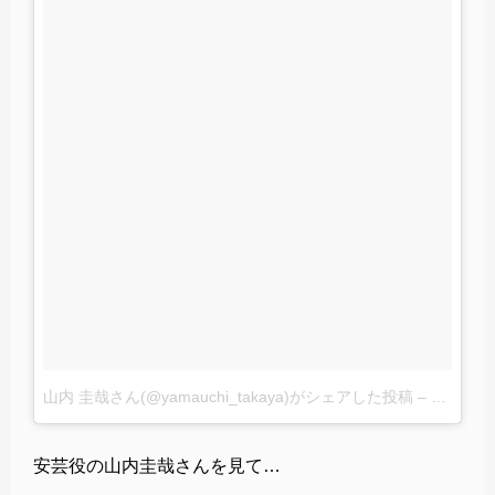
山内 圭哉さん(@yamauchi_takaya)がシェアした投稿
–
2016 6月
安芸役の山内圭哉さんを見て…