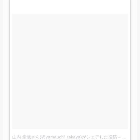
山内 圭哉さん(@yamauchi_takaya)がシェアした投稿
–
2016 11