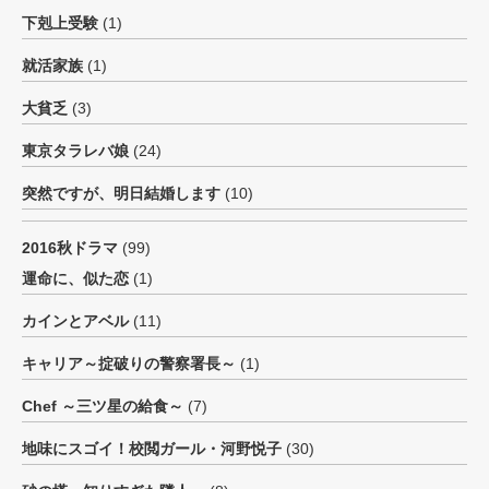
下剋上受験
(1)
就活家族
(1)
大貧乏
(3)
東京タラレバ娘
(24)
突然ですが、明日結婚します
(10)
2016秋ドラマ
(99)
運命に、似た恋
(1)
カインとアベル
(11)
キャリア～掟破りの警察署長～
(1)
Chef ～三ツ星の給食～
(7)
地味にスゴイ！校閲ガール・河野悦子
(30)