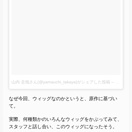
山内 圭哉さん(@yamauchi_takaya)がシェアした投稿
–
2016 6月
なぜ今回、ウィッグなのかというと、原作に基づい
て。
実際、何種類かのいろんなウィッグをかぶってみて、
スタッフと話し合い、このウィッグになったそう。