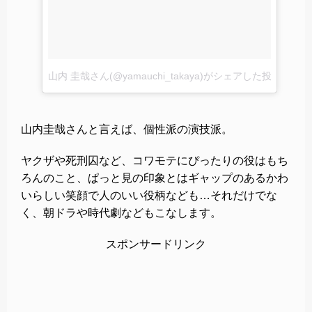
山内 圭哉さん(@yamauchi_takaya)がシェアした投稿
–
201
山内圭哉さんと言えば、個性派の演技派。
ヤクザや死刑囚など、コワモテにぴったりの役はもち
ろんのこと、ぱっと見の印象とはギャップのあるかわ
いらしい笑顔で人のいい役柄なども…それだけでな
く、朝ドラや時代劇などもこなします。
スポンサードリンク