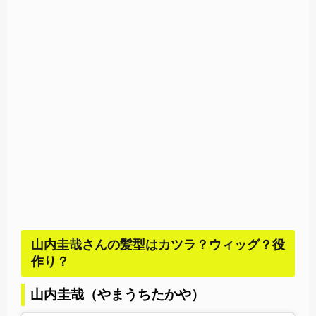
山内圭哉さんの髪型はカツラ？ウィッグ？役
作り？
山内圭哉（やまうちたかや）