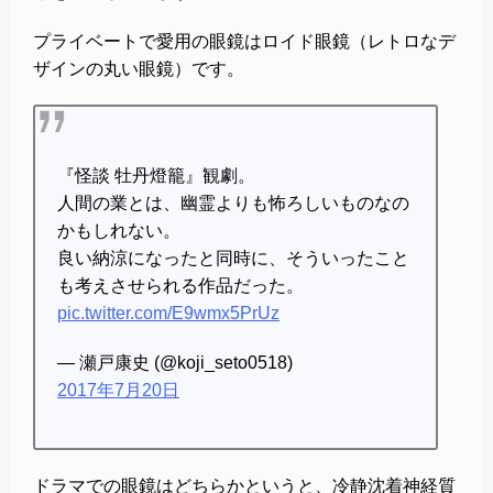
プライベートで愛用の眼鏡はロイド眼鏡（レトロなデ
ザインの丸い眼鏡）です。
『怪談 牡丹燈籠』観劇。
人間の業とは、幽霊よりも怖ろしいものなの
かもしれない。
良い納涼になったと同時に、そういったこと
も考えさせられる作品だった。
pic.twitter.com/E9wmx5PrUz
— 瀬戸康史 (@koji_seto0518)
2017年7月20日
ドラマでの眼鏡はどちらかというと、冷静沈着神経質