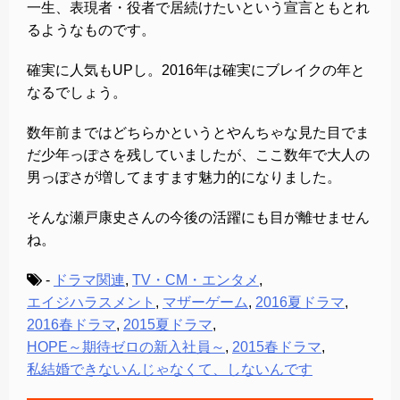
一生、表現者・役者で居続けたいという宣言ともとれ
るようなものです。
確実に人気もUPし。2016年は確実にブレイクの年と
なるでしょう。
数年前まではどちらかというとやんちゃな見た目でま
だ少年っぽさを残していましたが、ここ数年で大人の
男っぽさが増してますます魅力的になりました。
そんな瀬戸康史さんの今後の活躍にも目が離せません
ね。
-
ドラマ関連
,
TV・CM・エンタメ
,
エイジハラスメント
,
マザーゲーム
,
2016夏ドラマ
,
2016春ドラマ
,
2015夏ドラマ
,
HOPE～期待ゼロの新入社員～
,
2015春ドラマ
,
私結婚できないんじゃなくて、しないんです