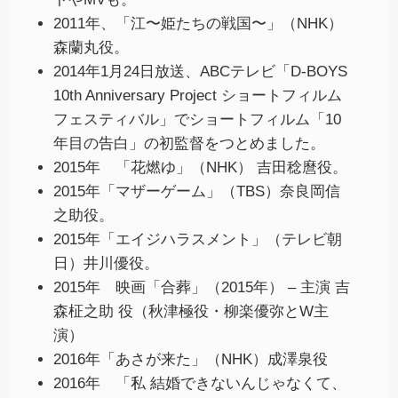
2011年、「江〜姫たちの戦国〜」（NHK）
森蘭丸役。
2014年1月24日放送、ABCテレビ「D-BOYS
10th Anniversary Project ショートフィルム
フェスティバル」でショートフィルム「10
年目の告白」の初監督をつとめました。
2015年 「花燃ゆ」（NHK） 吉田稔麿役。
2015年「マザーゲーム」（TBS）奈良岡信
之助役。
2015年「エイジハラスメント」（テレビ朝
日）井川優役。
2015年 映画「合葬」（2015年） – 主演 吉
森柾之助 役（秋津極役・柳楽優弥とW主
演）
2016年「あさが来た」（NHK）成澤泉役
2016年 「私 結婚できないんじゃなくて、