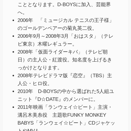
こととなります。D-BOYSに加入、芸能界
へ。
2006年 「ミュージカル テニスの王子様」
のゴールデンペアーの菊丸英二役。
2006年9月～2008年3月「おはスタ」（テレ
ビ東京）木曜レギュラー。
2008年「仮面ライダーキバ」（テレビ朝
日）の主人公・紅渡役。知名度を上げるき
っかけとなります。
2008年テレビドラマ版『恋空』（TBS）主
人公・ヒロ役。
2010年 D-BOYSの中から選ばれた5人組ユ
ニット『D☆DATE』のメンバーに。
2011年映画「ランウェイ☆ビート」主演・
溝呂木美糸役 主題歌FUNKY MONKEY
BABYS「ランウェイ☆ビート」CDジャケッ
トやMVも。