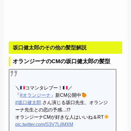
坂口健太郎のその他の髪型解説
オランジーナのCMの坂口健太郎の髪型
＼
コマンタレブー！
／
「
#オランジーナ
」新CM公開中
#坂口健太郎
さん演じる坂口先生、オランジ
ーナ先生との恋の予感…!?
オランジーナCMが好きな人はいいね＆RT
pic.twitter.com/S3V7LjIMXM