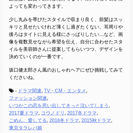
よっても変わってきます。
少し丸みを帯びたスタイルで収まり良く、前髪はスッ
キリと見せたいけれど薄くし過ぎたくない、耳周りや
後ろはタイトに見える様にさっぱりしたい…など、画
像を複数見せながら希望を伝え、自分に合わせたスタ
イルを美容師さんに提案してもらいつつ、デザインを
決めていくのが一番です。
坂口健太郎さん風のおしゃれヘアにぜひ挑戦してみて
くださいね。
-
ドラマ関連
,
TV・CM・エンタメ
,
ファッション関連
,
いつかこの恋を思い出してきっと泣いてしまう
,
2017夏ドラマ
,
コウノドリ
,
2017冬ドラマ
,
ごめん、愛してる
,
2016冬ドラマ
,
2015秋ドラマ
,
東京タラレバ娘