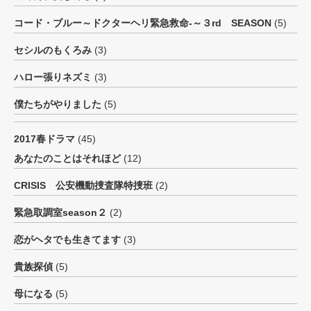
コード・ブルー～ドクターヘリ緊急救命-～３rd SEASON
(5)
セシルのもくろみ
(3)
ハロー張りネズミ
(3)
僕たちがやりました
(5)
2017春ドラマ
(45)
あなたのことはそれほど
(12)
CRISIS 公安機動捜査隊特捜班
(2)
緊急取調室season２
(2)
恋がヘタでも生きてます
(3)
貴族探偵
(5)
母になる
(5)