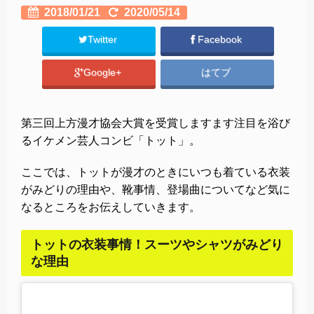
2018/01/21
2020/05/14
Twitter
Facebook
Google+
はてブ
第三回上方漫才協会大賞を受賞しますます注目を浴び
るイケメン芸人コンビ「トット」。
ここでは、トットが漫才のときにいつも着ている衣装
がみどりの理由や、靴事情、登場曲についてなど気に
なるところをお伝えしていきます。
トットの衣装事情！スーツやシャツがみどり
な理由