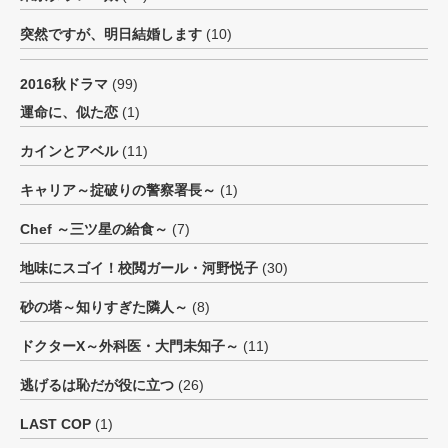
突然ですが、明日結婚します
(10)
2016秋ドラマ
(99)
運命に、似た恋
(1)
カインとアベル
(11)
キャリア～掟破りの警察署長～
(1)
Chef ～三ツ星の給食～
(7)
地味にスゴイ！校閲ガール・河野悦子
(30)
砂の塔～知りすぎた隣人～
(8)
ドクターX～外科医・大門未知子～
(11)
逃げるは恥だが役に立つ
(26)
LAST COP
(1)