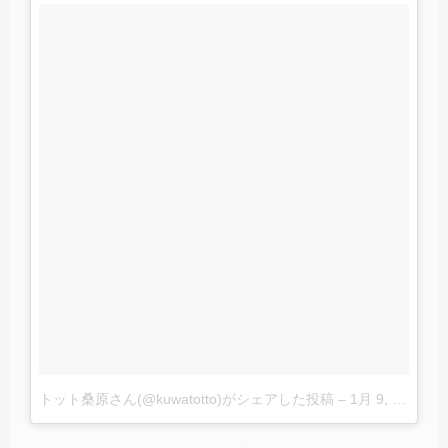
トット桑原さん(@kuwatotto)がシェアした投稿
–
1月 9, 2018 at 3:53午前 PST