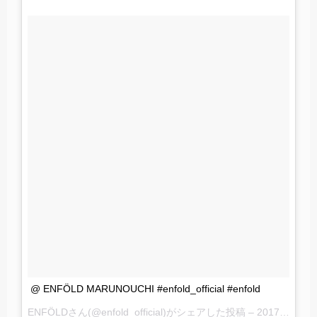
@ ENFÖLD MARUNOUCHI #enfold_official #enfold
ENFÖLDさん(@enfold_official)がシェアした投稿 –
2017 2月 19 1:18午前 PST