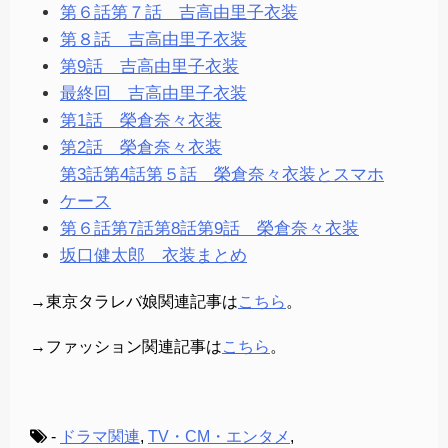
第６話第７話 吉高由里子衣装
第８話 吉高由里子衣装
第9話 吉高由里子衣装
最終回 吉高由里子衣装
第1話 榮倉奈々衣装
第2話 榮倉奈々衣装
第3話第4話第５話 榮倉奈々衣装とスマホ
ケース
第６話第7話第8話第9話 榮倉奈々衣装
坂口健太郎 衣装まとめ
→東京タラレバ娘関連記事は
こちら
。
→ファッション関連記事は
こちら
。
-
ドラマ関連
,
TV・CM・エンタメ
,