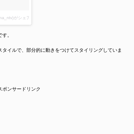
a_ntv)がシェアした投稿
–
2017 10月 6 8:30午後 PDT
です。
スタイルで、部分的に動きをつけてスタイリングしていま
スポンサードリンク