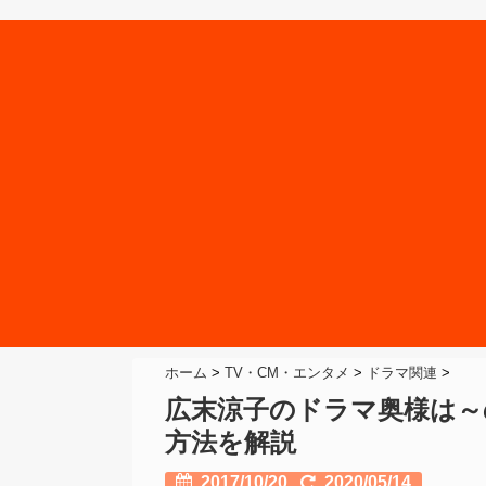
ホーム
>
TV・CM・エンタメ
>
ドラマ関連
>
広末涼子のドラマ奥様は～
方法を解説
2017/10/20
2020/05/14