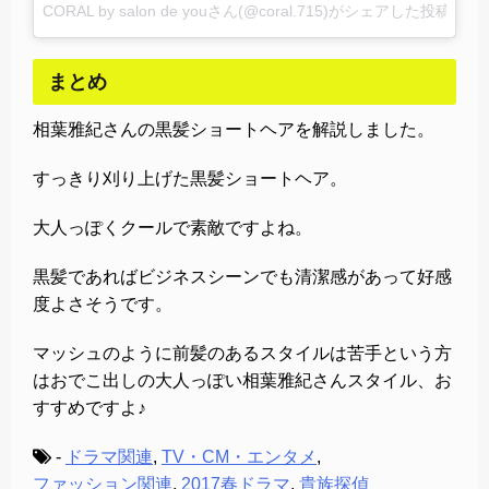
CORAL by salon de youさん(@coral.715)がシェアした投稿
–
20
まとめ
相葉雅紀さんの黒髪ショートヘアを解説しました。
すっきり刈り上げた黒髪ショートヘア。
大人っぽくクールで素敵ですよね。
黒髪であればビジネスシーンでも清潔感があって好感
度よさそうです。
マッシュのように前髪のあるスタイルは苦手という方
はおでこ出しの大人っぽい相葉雅紀さんスタイル、お
すすめですよ♪
-
ドラマ関連
,
TV・CM・エンタメ
,
ファッション関連
,
2017春ドラマ
,
貴族探偵