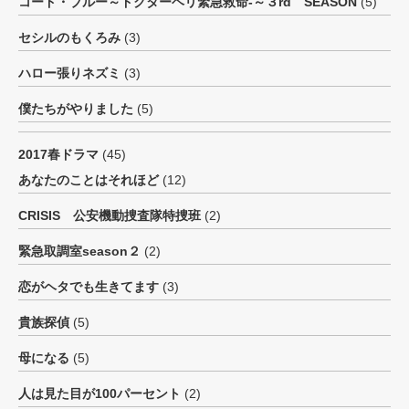
コード・ブルー～ドクターヘリ緊急救命-～３rd SEASON
(5)
セシルのもくろみ
(3)
ハロー張りネズミ
(3)
僕たちがやりました
(5)
2017春ドラマ
(45)
あなたのことはそれほど
(12)
CRISIS 公安機動捜査隊特捜班
(2)
緊急取調室season２
(2)
恋がヘタでも生きてます
(3)
貴族探偵
(5)
母になる
(5)
人は見た目が100パーセント
(2)