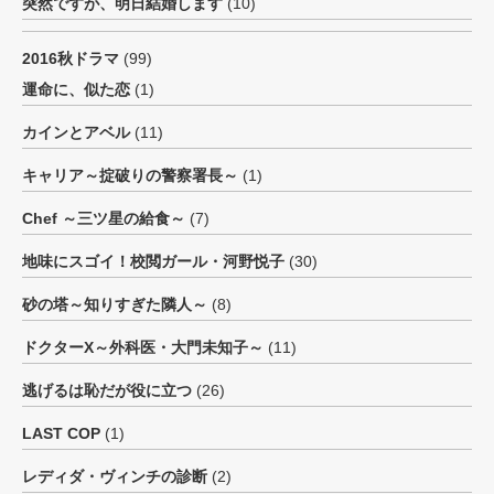
突然ですが、明日結婚します
(10)
2016秋ドラマ
(99)
運命に、似た恋
(1)
カインとアベル
(11)
キャリア～掟破りの警察署長～
(1)
Chef ～三ツ星の給食～
(7)
地味にスゴイ！校閲ガール・河野悦子
(30)
砂の塔～知りすぎた隣人～
(8)
ドクターX～外科医・大門未知子～
(11)
逃げるは恥だが役に立つ
(26)
LAST COP
(1)
レディダ・ヴィンチの診断
(2)