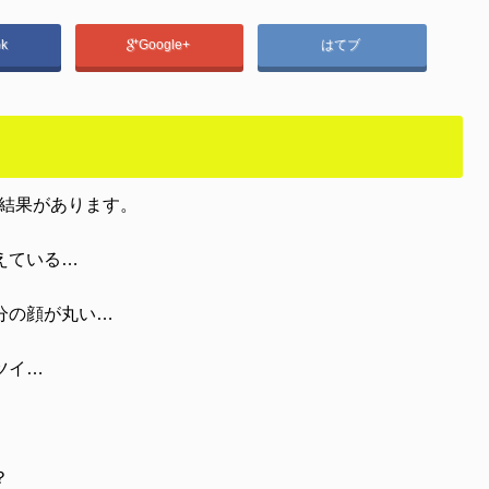
ok
Google+
はてブ
査結果があります。
えている…
分の顔が丸い…
ツイ…
？