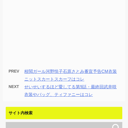
PREV
校閲ガール河野悦子石原さとみ番宣予告CM衣装
ニットスカートスカーフはコレ
NEXT
せいせいするほど愛してる第9話・最終回武井咲
衣装やバッグ、ティファニーはコレ
サイト内検索