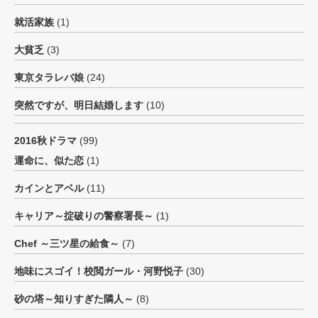
就活家族
(1)
大貧乏
(3)
東京タラレバ娘
(24)
突然ですが、明日結婚します
(10)
2016秋ドラマ
(99)
運命に、似た恋
(1)
カインとアベル
(11)
キャリア～掟破りの警察署長～
(1)
Chef ～三ツ星の給食～
(7)
地味にスゴイ！校閲ガール・河野悦子
(30)
砂の塔～知りすぎた隣人～
(8)