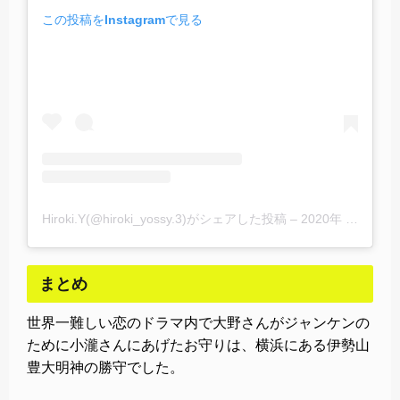
この投稿をInstagramで見る
Hiroki.Y(@hiroki_yossy.3)がシェアした投稿
–
2020年 1月月18日午前2時46分PST
まとめ
世界一難しい恋のドラマ内で大野さんがジャンケンの
ために小瀧さんにあげたお守りは、横浜にある伊勢山
豊大明神の勝守でした。