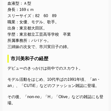
血液型：Ａ型
身長：169ｃｍ
スリーサイズ：82 60 89
職業：女優、モデル、歌手。
出身：東京都大田区。
学歴：東京都立工芸高等学校 卒業
所属事務所：パパドゥ。
三姉妹の次女で、市川実日子の姉。
市川美和子の経歴
デビューのきっかけは街中でのスカウト。
モデル活動をはじめ、10代半ばの1991年頃、「an・
an」、「CUTiE」などのファッション雑誌に登場。
その後、「non-no」「H」「Olive」などの雑誌にも登
場。