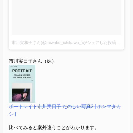
市川実和子さん(@miwako_ichikawa_)がシェアした投稿
–
2016 
市川実日子さん（妹）
ポートレイト市川実日子 たのしい写真2 [ ホンマタカ
シ ]
比べてみると案外違うことがわかります。