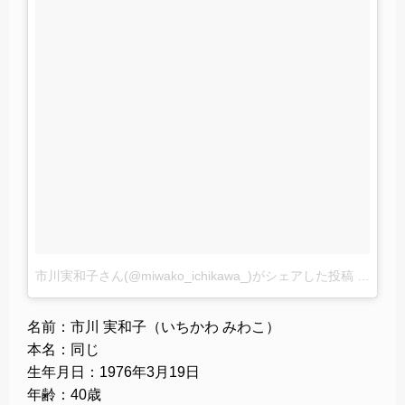
市川実和子さん(@miwako_ichikawa_)がシェアした投稿
–
2015 
名前：市川 実和子（いちかわ みわこ）
本名：同じ
生年月日：1976年3月19日
年齢：40歳