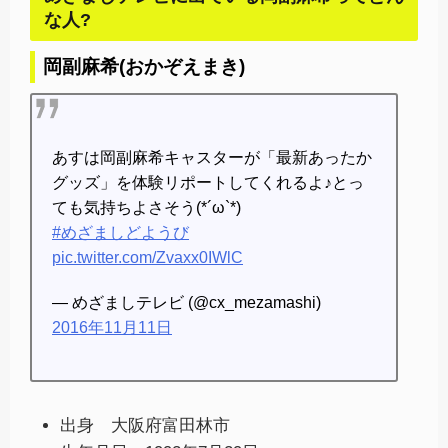
な人?
岡副麻希(おかぞえまき)
あすは岡副麻希キャスターが「最新あったか
グッズ」を体験リポートしてくれるよ♪とっ
ても気持ちよさそう(*´ω`*)
#めざましどようび
pic.twitter.com/Zvaxx0IWlC
— めざましテレビ (@cx_mezamashi)
2016年11月11日
出身 大阪府富田林市