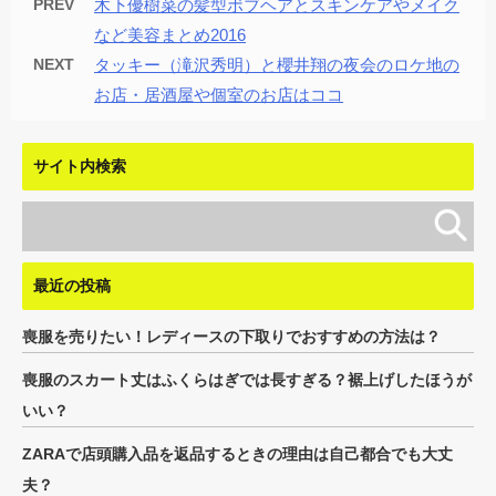
PREV
木下優樹菜の髪型ボブヘアとスキンケアやメイク
など美容まとめ2016
NEXT
タッキー（滝沢秀明）と櫻井翔の夜会のロケ地の
お店・居酒屋や個室のお店はココ
サイト内検索
最近の投稿
喪服を売りたい！レディースの下取りでおすすめの方法は？
喪服のスカート丈はふくらはぎでは長すぎる？裾上げしたほうが
いい？
ZARAで店頭購入品を返品するときの理由は自己都合でも大丈
夫？