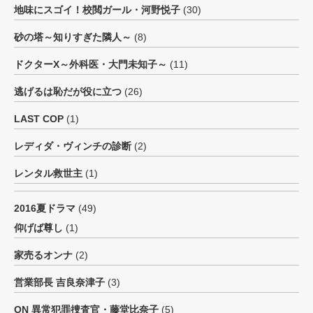
地味にスゴイ！校閲ガール・河野悦子
(30)
砂の塔～知りすぎた隣人～
(8)
ドクターX～外科医・大門未知子～
(11)
逃げるは恥だが役に立つ
(26)
LAST COP
(1)
レディダ・ヴィンチの診断
(2)
レンタル救世主
(1)
2016夏ドラマ
(49)
仰げば尊し
(1)
家売るオンナ
(2)
営業部長 吉良奈津子
(3)
ON 異常犯罪捜査官・藤堂比奈子
(5)