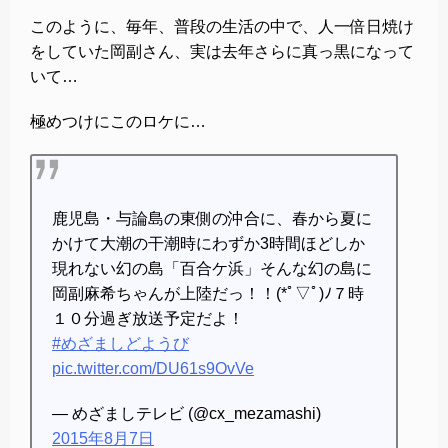
このように、毎年、普段の生活の中で、人一倍日焼け
をしていた岡副さん、実は去年さらに真っ黒になって
いて…
極めつけにこのロケに…
鹿児島・与論島の東側の沖合に、春から夏に
かけて大潮の干潮時にわずか3時間ほどしか
現れない幻の島「百合ケ浜」そんな幻の島に
岡副麻希ちゃんが上陸だっ！！(*ﾟ▽ﾟ)ﾉ７時
１０分過ぎ放送予定だよ！
#めざましどようび
pic.twitter.com/DU61s9OvVe
— めざましテレビ (@cx_mezamashi)
2015年8月7日