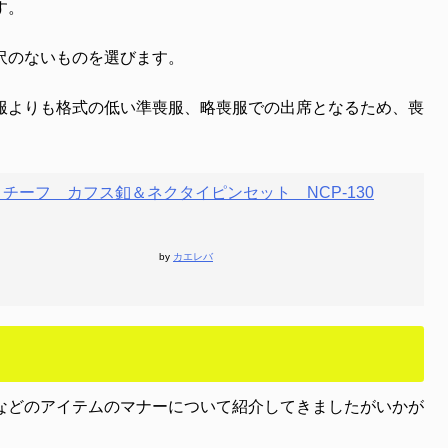
す。
沢のないものを選びます。
服よりも格式の低い準喪服、略喪服での出席となるため、喪
チーフ カフス釦＆ネクタイピンセット NCP-130
by
カエレバ
などのアイテムのマナーについて紹介してきましたがいかが