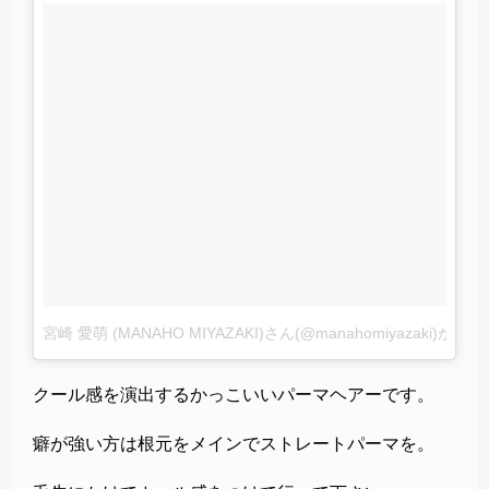
宮崎 愛萌 (MANAHO MIYAZAKI)さん(@manahomiyazaki)が
クール感を演出するかっこいいパーマヘアーです。
癖が強い方は根元をメインでストレートパーマを。