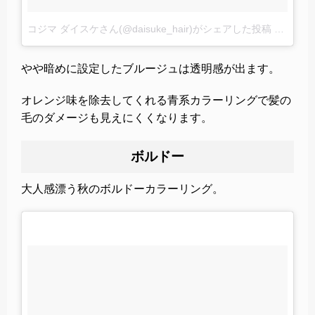
コジマ ダイスケさん(@daisuke_hair)がシェアした投稿
–
2017 
やや暗めに設定したブルージュは透明感が出ます。
オレンジ味を除去してくれる青系カラーリングで髪の
毛のダメージも見えにくくなります。
ボルドー
大人感漂う秋のボルドーカラーリング。