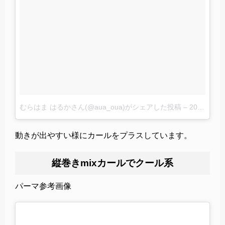
むらはま はるかさん(@aua_oua)がシェアした投稿
–
2017 10月 30 3:34午前 PDT
動きが出やすい様にカールをプラスしています。
縦巻きmixカールでクール系
パーマ参考画像