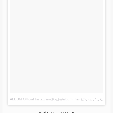
ALBUM Official Instagramさん(@album_hair)がシェアした投稿