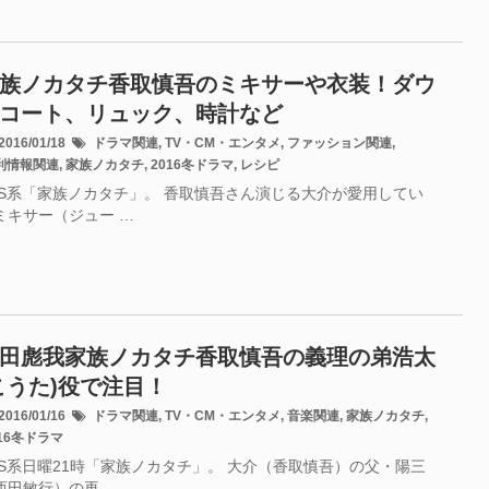
族ノカタチ香取慎吾のミキサーや衣装！ダウ
コート、リュック、時計など
016/01/18
ドラマ関連
,
TV・CM・エンタメ
,
ファッション関連
,
利情報関連
,
家族ノカタチ
,
2016冬ドラマ
,
レシピ
BS系「家族ノカタチ」。 香取慎吾さん演じる大介が愛用してい
ミキサー（ジュー …
田彪我家族ノカタチ香取慎吾の義理の弟浩太
こうた)役で注目！
016/01/16
ドラマ関連
,
TV・CM・エンタメ
,
音楽関連
,
家族ノカタチ
,
016冬ドラマ
BS系日曜21時「家族ノカタチ」。 大介（香取慎吾）の父・陽三
西田敏行）の再 …