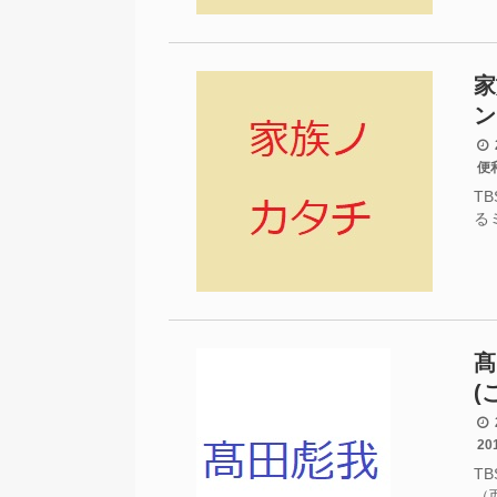
家
ン
2
便
T
る
髙
(
2
2
T
（