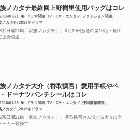
族ノカタチ最終回上野樹里使用バッグはコレ
016/03/21
ドラマ関連
,
TV・CM・エンタメ
,
ファッション関連
,
族ノカタチ
,
2016冬ドラマ
BS系日曜21時「家族ノカタチ」。 3月20日放送の第10話・最終
で上野樹里 …
族ノカタチ大介（香取慎吾）愛用手帳やペ
・ドーナツパンチシールはコレ
016/01/25
ドラマ関連
,
TV・CM・エンタメ
,
便利情報関連
,
族ノカタチ
,
2016冬ドラマ
BS系日曜21時「家族ノカタチ」。 香取慎吾さん演じる大介は文
メーカー勤務で …