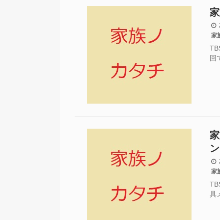
家
2
家
T
回
家
ン
2
家
T
具