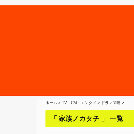
ホーム
>
TV・CM・エンタメ
>
ドラマ関連
>
「 家族ノカタチ 」 一覧