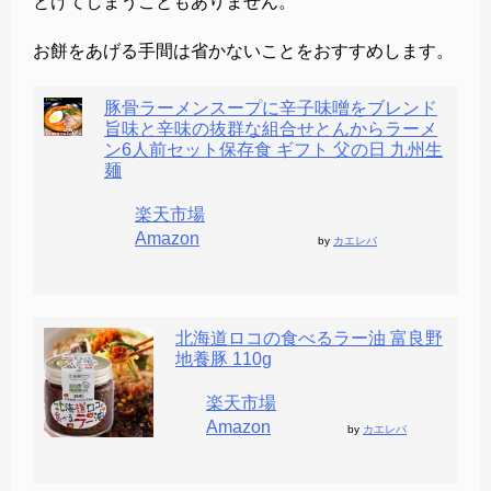
とけてしまうこともありません。
お餅をあげる手間は省かないことをおすすめします。
豚骨ラーメンスープに辛子味噌をブレンド
旨味と辛味の抜群な組合せとんからラーメ
ン6人前セット保存食 ギフト 父の日 九州生
麺
楽天市場
Amazon
by
カエレバ
北海道ロコの食べるラー油 富良野
地養豚 110g
楽天市場
Amazon
by
カエレバ