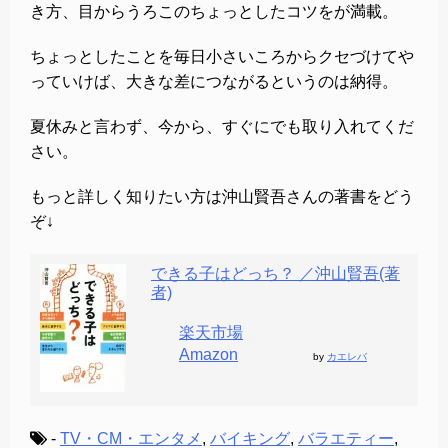
き方、目からうろこのちょっとしたコツをが満載。
ちょっとしたことを毎日小さいころからクセづけてや
っていけば、大きな差につながるというのは納得。
夏休みと言わず、今から、すぐにでも取り入れてくだ
さい。
もっと詳しく知りたい方は沖山賢吾さんの著書をどう
ぞ↓
できる子はどっち？ ／沖山賢吾(著
者)
楽天市場
Amazon
by
カエレバ
-
TV・CM・エンタメ
,
バイキング
,
バラエティー
,