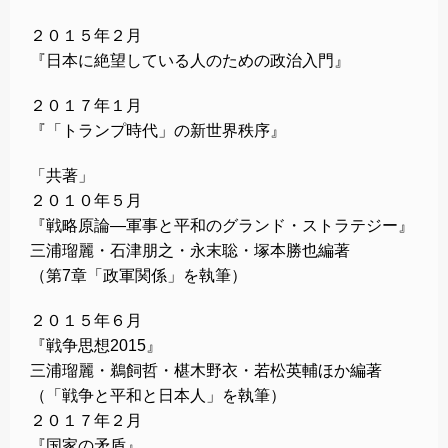
２０１５年２月
『日本に絶望している人のための政治入門』
２０１７年１月
『「トランプ時代」の新世界秩序』
「共著」
２０１０年５月
『戦略原論―軍事と平和のグランド・ストラテジー』
三浦瑠麗・石津朋之・永末聡・塚本勝也編著
（第7章「政軍関係」を執筆）
２０１５年６月
『戦争思想2015』
三浦瑠麗・鵜飼哲・椹木野衣・若松英輔ほか編著
（「戦争と平和と日本人」を執筆）
２０１７年２月
『国家の矛盾』