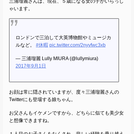
三浦瑠麗さんは、現在、５歳になる女の子がいらっし
ゃいます。
ロンドンで三泊して大英博物館やミュージカ
ルなど。
#休暇
pic.twitter.com/2nyvfwc3xb
— 三浦瑠麗 Lully MIURA (@lullymiura)
2017年9月1日
お顔は常に隠されていますが、度々三浦瑠麗さんの
Twitterにも登場する娘ちゃん。
お父さんもイケメンですから、どちらに似ても美少女
と想像できますね。
１人目のお子さんをなくされ、悲しい経験を乗り越え