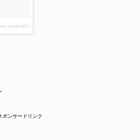
a_koukou)がシェアした投稿
–
2017 9月 16 6:38午後 PDT
ン
スポンサードリンク