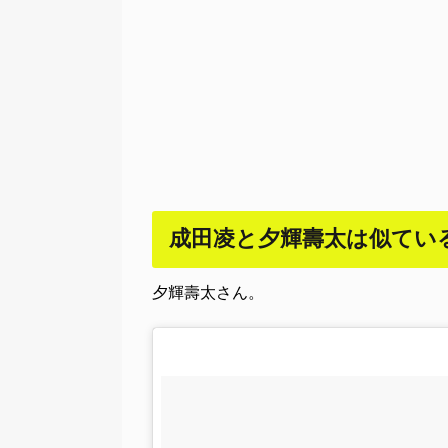
成田凌と夕輝壽太は似てい
夕輝壽太さん。