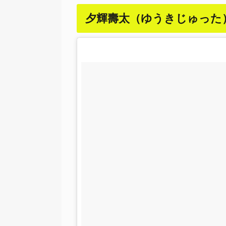
夕輝壽太（ゆうきじゅった