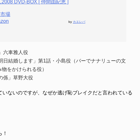
008 DVD-BOX [ 仲間由紀恵 ]
天市場
zon
by
カエレバ
ー」六車雅人役
、明日結婚します」第1話・小島役（バーでナナリューの文
み物をかけられる役）
もの係」草野大役
ていないのですが、なぜか逃げ恥ブレイクだと言われている
ら！