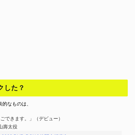
クした？
表的なものは、
ほんごできます。」（デビュー）
山壽太役