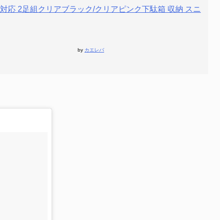
応 2足組クリアブラック/クリアピンク下駄箱 収納 スニ
by
カエレバ