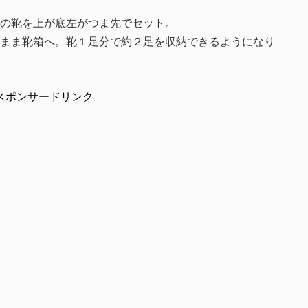
の靴を上が底左がつま先でセット。
まま靴箱へ。靴１足分で約２足を収納できるようになり
スポンサードリンク