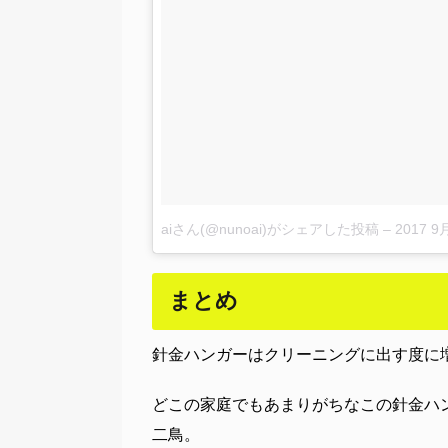
aiさん(@nunoai)がシェアした投稿
–
2017 9月 
まとめ
針金ハンガーはクリーニングに出す度に
どこの家庭でもあまりがちなこの針金ハ
二鳥。