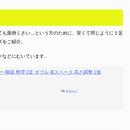
ても面倒くさい…という方のために、安くて同じように１足
ズをご紹介。
ーなどにむいています。
ー 靴箱 整理 2足 ダブル 省スペース 高さ調整 1個
by
カエレバ