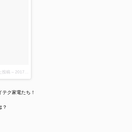
アした投稿
–
2017 6月 11 4:54午前 PDT
イテク家電たち！
は？