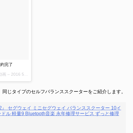
予約完了
た動画 –
2016 5月 17 8:17午前 PDT
、同じタイプのセルフバランススクーターをご紹介します。
.T.2』 セグウェイ ミニセグウェイ バランススクーター 10イ
ル 軽量9 Bluetooth音楽 永年修理サービス ずっと修理