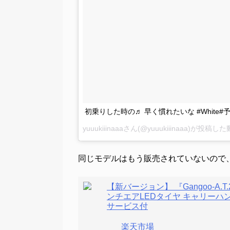
初乗りした時の♬ 早く慣れたいな #White#
yuuukiiinaaaさん(@yuuukiiinaaa)が投稿し
同じモデルはもう販売されていないので
【新バージョン】 『Gangoo-A
ンチエアLEDタイヤ キャリーハンド
サービス付
楽天市場