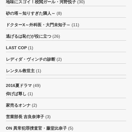
地味にスゴイ！校閲ガール・河野悦子
(30)
砂の塔～知りすぎた隣人～
(8)
ドクターX～外科医・大門未知子～
(11)
逃げるは恥だが役に立つ
(26)
LAST COP
(1)
レディダ・ヴィンチの診断
(2)
レンタル救世主
(1)
2016夏ドラマ
(49)
仰げば尊し
(1)
家売るオンナ
(2)
営業部長 吉良奈津子
(3)
ON 異常犯罪捜査官・藤堂比奈子
(5)