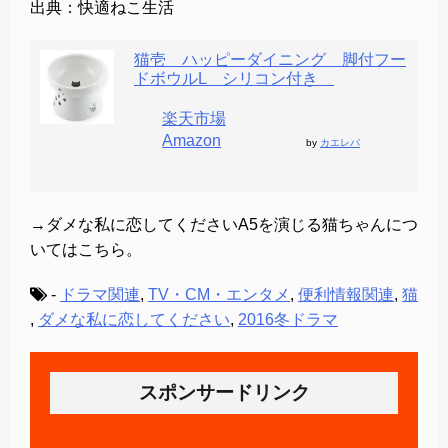
出典：快適ねこ生活
猫壱 ハッピーダイニング 脚付フー
ドボウルL シリコン付き
楽天市場
Amazon
by
カエレバ
→ダメな私に恋してくださいA5を演じる猫ちゃんにつ
いてはこちら。
-
ドラマ関連
,
TV・CM・エンタメ
,
便利情報関連
,
猫
,
ダメな私に恋してください
,
2016冬ドラマ
スポンサードリンク