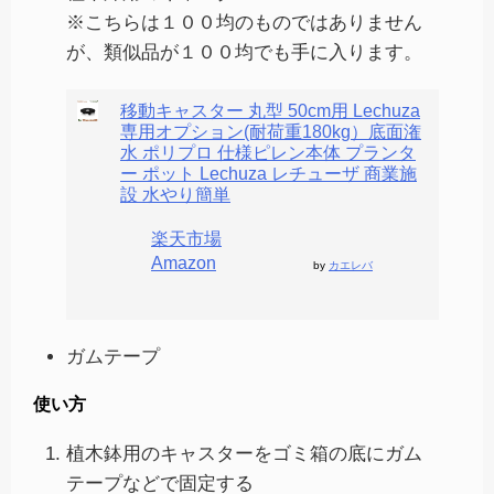
※こちらは１００均のものではありません
が、類似品が１００均でも手に入ります。
移動キャスター 丸型 50cm用 Lechuza
専用オプション(耐荷重180kg）底面潅
水 ポリプロ 仕様ピレン本体 プランタ
ー ポット Lechuza レチューザ 商業施
設 水やり簡単
楽天市場
Amazon
by
カエレバ
ガムテープ
使い方
植木鉢用のキャスターをゴミ箱の底にガム
テープなどで固定する