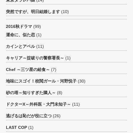
東京タラレバ娘
(24)
突然ですが、明日結婚します
(10)
2016秋ドラマ
(99)
運命に、似た恋
(1)
カインとアベル
(11)
キャリア～掟破りの警察署長～
(1)
Chef ～三ツ星の給食～
(7)
地味にスゴイ！校閲ガール・河野悦子
(30)
砂の塔～知りすぎた隣人～
(8)
ドクターX～外科医・大門未知子～
(11)
逃げるは恥だが役に立つ
(26)
LAST COP
(1)