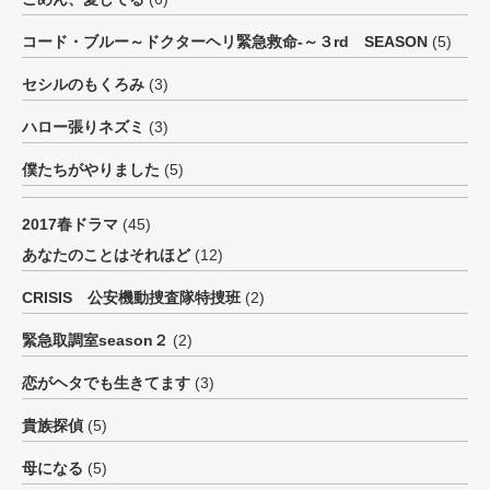
コード・ブルー～ドクターヘリ緊急救命-～３rd SEASON
(5)
セシルのもくろみ
(3)
ハロー張りネズミ
(3)
僕たちがやりました
(5)
2017春ドラマ
(45)
あなたのことはそれほど
(12)
CRISIS 公安機動捜査隊特捜班
(2)
緊急取調室season２
(2)
恋がヘタでも生きてます
(3)
貴族探偵
(5)
母になる
(5)