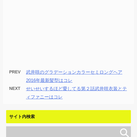
PREV
武井咲のグラデーションカラーセミロングヘア
2016年最新髪型はコレ
NEXT
せいせいするほど愛してる第２話武井咲衣装とテ
ィファニーはコレ
サイト内検索