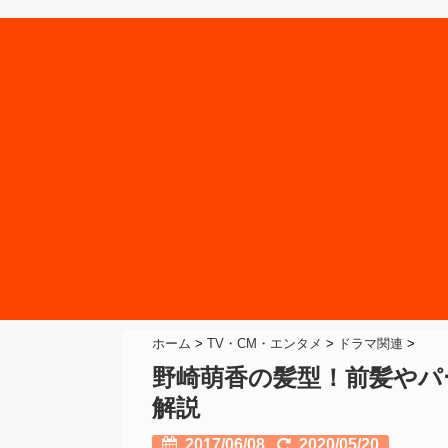
ホーム
>
TV・CM・エンタメ
>
ドラマ関連
>
野崎萌香の髪型！前髪やパ
解説
2017/06/08
2020/05/20