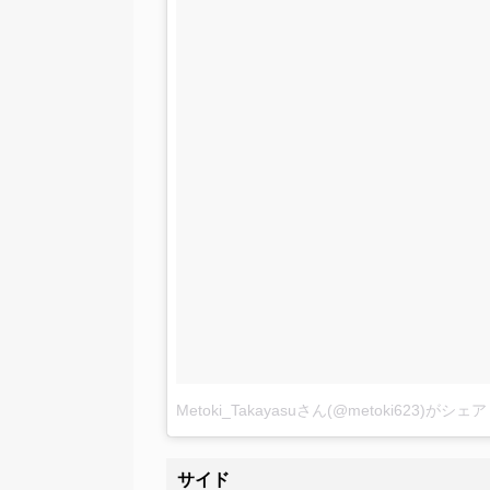
Metoki_Takayasuさん(@metoki623)がシ
サイド