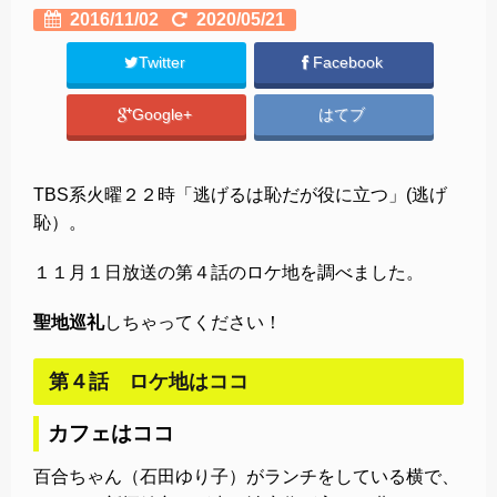
2016/11/02
2020/05/21
Twitter
Facebook
Google+
はてブ
TBS系火曜２２時「逃げるは恥だが役に立つ」(逃げ
恥）。
１１月１日放送の第４話のロケ地を調べました。
聖地巡礼
しちゃってください！
第４話 ロケ地はココ
カフェはココ
百合ちゃん（石田ゆり子）がランチをしている横で、