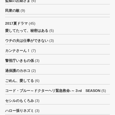
監獄のお姫さま
(6)
民衆の敵
(9)
2017夏ドラマ
(45)
愛してたって、秘密はある
(5)
ウチの夫は仕事ができない
(3)
カンナさーん！
(7)
警視庁いきもの係
(3)
過保護のカホコ
(2)
ごめん、愛してる
(6)
コード・ブルー～ドクターヘリ緊急救命-～３rd SEASON
(5)
セシルのもくろみ
(3)
ハロー張りネズミ
(3)