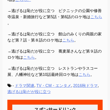
→逃げるは恥だが役に立つ ピクニックの公園や修善
寺温泉・新婚旅行など第5話・第6話のロケ地は
こちら
。
→逃げるは恥だが役に立つ 館山のみくりの両親の家
など第７話・第８話のロケ地は
こちら
。
→逃げるは恥だが役に立つ 蕎麦屋さんなど第９話の
ロケ地は
こちら
。
→逃げるは恥だが役に立つ レストランやラスコー
展、八幡神社など第10話最終回ロケ地は
こちら
。
-
ドラマ関連
,
TV・CM・エンタメ
,
2016秋ドラマ
,
逃げるは恥だが役に立つ
スポンサードリンク