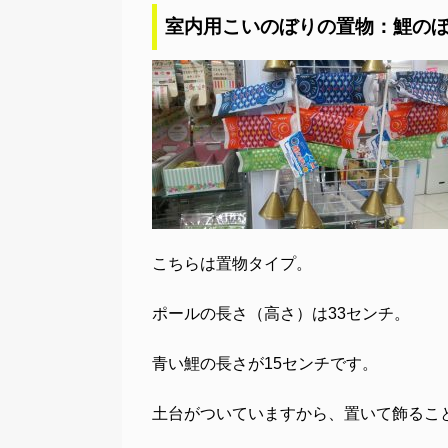
室内用こいのぼりの置物：鯉の
こちらは置物タイプ。
ポールの長さ（高さ）は33センチ。
青い鯉の長さが15センチです。
土台がついていますから、置いて飾るこ