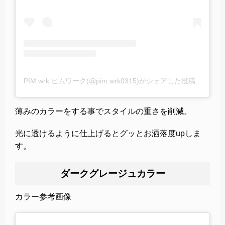
PIM.wrk ピムワーク(@pim.wrk0315)がシェアした投稿
–
2020
薄みのカラーをする事でスタイルの重さを削減。
光に透けるように仕上げるとグッとお洒落度upしま
す。
ダークグレージュカラー
カラー参考画像