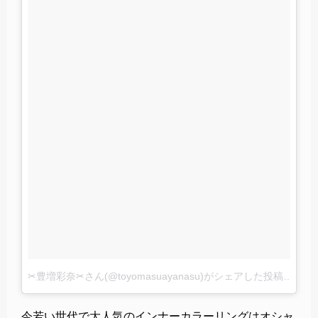
✂︎豊増彩奈✂︎さん(@toyomasuayanasu)がシェアした投稿
–
2017
今若い世代で大人気のインナーカラーリングはオシャ