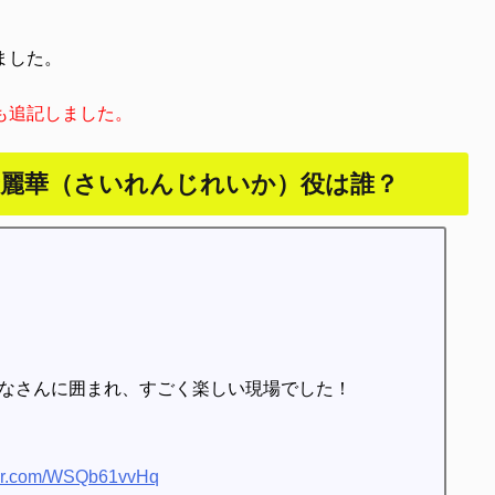
ました。
も追記しました。
寺麗華（さいれんじれいか）役は誰？
なさんに囲まれ、すごく楽しい現場でした！
tter.com/WSQb61vvHq