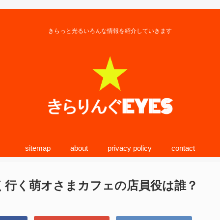
きらっと光るいろんな情報を紹介していきます
sitemap
about
privacy policy
contact
く行く萌オさまカフェの店員役は誰？