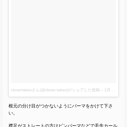
clovertakeoさん(@clover.takeo)がシェアした投稿
–
1月 23, 2018 at 1:08午前 PST
根元の分け目がつかないようにパーマをかけて下さ
い。
襟足がストレートの方はピンパーマなどで毛先カール