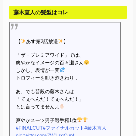
藤木直人の髪型はコレ
【
あす第2話放送
】
「ザ・プレミアワイド」では、
爽やかなイメージの百々瀬さん
しかし、表情が一変
トロフィーを叩き割きわり…
あ、でも普段の藤木さんは
「てぇへんだ！てぇへんだ！」
とは言ってませんよ
爽やかスーツ男子選手権1位
#FINALCUT
#ファイナルカット
#藤木直人
pic.twitter.com/7W1lsgQunf