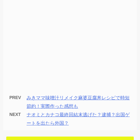
PREV
みきママ味噌汁リメイク麻婆豆腐丼レシピで時短
節約！実際作った感想も
NEXT
ナオミとカナコ最終回結末逃げた？逮捕？出国ゲ
ートを出たら外国？