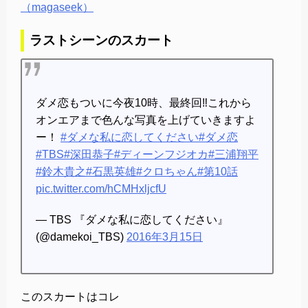
（magaseek）
ラストシーンのスカート
ダメ恋もついに今夜10時、最終回‼︎これから
オンエアまで色んな写真を上げていきますよ
ー！
#ダメな私に恋してください
#ダメ恋
#TBS
#深田恭子
#ディーンフジオカ
#三浦翔平
#鈴木貴之
#石黒英雄
#クロちゃん
#第10話
pic.twitter.com/hCMHxljcfU
— TBS 『ダメな私に恋してください』
(@damekoi_TBS)
2016年3月15日
このスカートはコレ